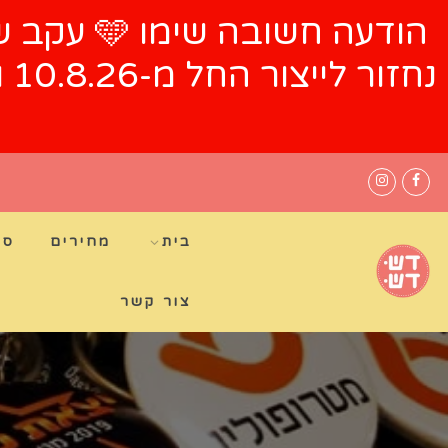
הודעה חש
נח
בית
מחירים
סי
צור קשר