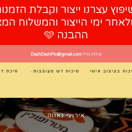
ובה שימו 🩵 עקב שיפוץ עצרנו ייצור וקב
זור לייצור החל מ-10.8.26 ולאחר ימי הייצו
ההבנה 🩵
שילחו מייל
DashDashPin@gmail.com
כות בעיצוב אישי
סיכות דש מעוצבות
סיכת דש
אירועי גאווה